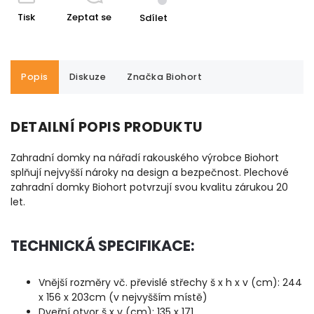
Tisk
Zeptat se
Sdílet
Popis
Diskuze
Značka
Biohort
DETAILNÍ POPIS PRODUKTU
Zahradní domky na nářadí rakouského výrobce Biohort
splňují nejvyšší nároky na design a bezpečnost. Plechové
zahradní domky Biohort potvrzují svou kvalitu zárukou 20
let.
TECHNICKÁ SPECIFIKACE:
Vnější rozměry vč. převislé střechy š x h x v (cm): 244
x 156 x 203cm (v nejvyšším místě)
Dveřní otvor š x v (cm): 135 x 171