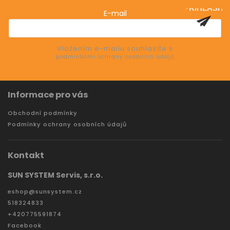
PŘIHLÁSIT
E-mail
SE
Vložením e-mailu souhlasíte s
podmínkami ochrany osobních údajů
Informace pro vás
Obchodní podmínky
Podmínky ochrany osobních údajů
Kontakt
SUN SYSTEM Servis, s.r.o.
eshop
@
sunsystem.cz
518324833
+420775591874
Facebook