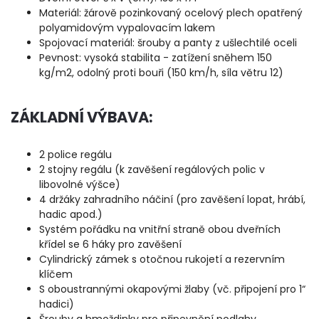
Materiál: žárově pozinkovaný ocelový plech opatřený
polyamidovým vypalovacím lakem
Spojovací materiál: šrouby a panty z ušlechtilé oceli
Pevnost: vysoká stabilita - zatížení sněhem 150
kg/m2, odolný proti bouři (150 km/h, síla větru 12)
ZÁKLADNÍ VÝBAVA:
2 police regálu
2 stojny regálu (k zavěšení regálových polic v
libovolné výšce)
4 držáky zahradního náčiní (pro zavěšení lopat, hrábí,
hadic apod.)
Systém pořádku na vnitřní straně obou dveřních
křídel se 6 háky pro zavěšení
Cylindrický zámek s otočnou rukojetí a rezervním
klíčem
S oboustrannými okapovými žlaby (vč. připojení pro 1“
hadici)