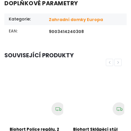
DOPLŇKOVÉ PARAMETRY
Kategorie
:
Zahradní domky Europa
EAN
:
9003414240308
SOUVISEJÍCÍ PRODUKTY
Previous
Next
Biohort Police regálu, 2
Biohort Sklápěcí stůl
B