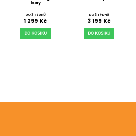
kusy
DO 3 TÝDNŮ
DO 3 TÝDNŮ
1 299 Kč
3 199 Kč
DO KOŠÍKU
DO KOŠÍKU
Odebírat newsletter
Vložte svůj e-mail a my vám budeme zasílat informace
o nových produktech na našem e-shopu.