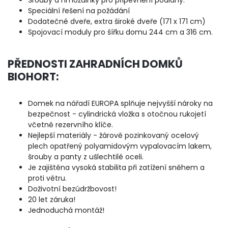
Šrouby a hmoždinky pro připevnění podlahy.
Speciální řešení na požádání
Dodatečné dveře, extra široké dveře (171 x 171 cm)
Spojovací moduly pro šířku domu 244 cm a 316 cm.
PŘEDNOSTI ZAHRADNÍCH DOMKŮ
BIOHORT:
Domek na nářadí EUROPA splňuje nejvyšší nároky na
bezpečnost - cylindrická vložka s otočnou rukojetí
včetně rezervního klíče.
Nejlepší materiály - žárově pozinkovaný ocelový
plech opatřený polyamidovým vypalovacím lakem,
šrouby a panty z ušlechtilé oceli.
Je zajištěna vysoká stabilita při zatížení sněhem a
proti větru.
Doživotní bezúdržbovost!
20 let záruka!
Jednoduchá montáž!