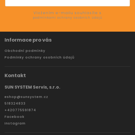
SE
Vložením e-mailu souhlasíte s
podmínkami ochrany osobních údajů
Informace pro vás
Obchodní podmínky
Podmínky ochrany osobních údajů
Kontakt
SUN SYSTEM Servis, s.r.o.
eshop
@
sunsystem.cz
518324833
+420775591874
Facebook
Instagram