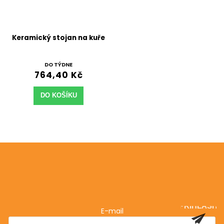
Keramický stojan na kuře
DO TÝDNE
764,40 Kč
DO KOŠÍKU
Odebírat newsletter
Vložte svůj e-mail a my vám budeme zasílat informace
o nových produktech na našem e-shopu.
PŘIHLÁSIT
E-mail