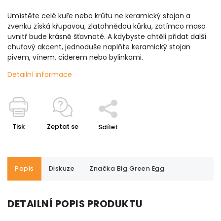
Umístěte celé kuře nebo krůtu ne keramický stojan a
zvenku získá křupavou, zlatohnědou kůrku, zatímco maso
uvnitř bude krásně šťavnaté. A kdybyste chtěli přidat další
chuťový akcent, jednoduše naplňte keramický stojan
pivem, vínem, ciderem nebo bylinkami.
Detailní informace
Tisk
Zeptat se
Sdílet
Popis
Diskuze
Značka
Big Green Egg
DETAILNÍ POPIS PRODUKTU