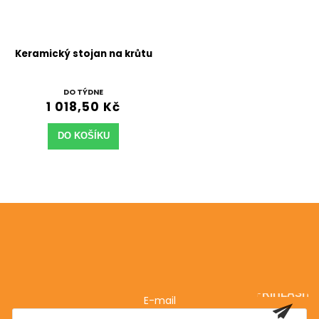
Keramický stojan na krůtu
DO TÝDNE
1 018,50 Kč
DO KOŠÍKU
Odebírat newsletter
Vložte svůj e-mail a my vám budeme zasílat informace
o nových produktech na našem e-shopu.
PŘIHLÁSIT
E-mail