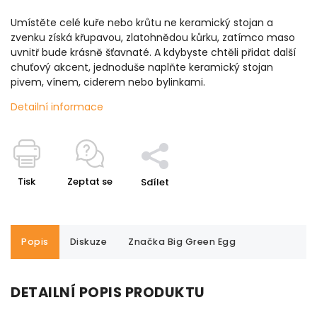
Umístěte celé kuře nebo krůtu ne keramický stojan a
zvenku získá křupavou, zlatohnědou kůrku, zatímco maso
uvnitř bude krásně šťavnaté. A kdybyste chtěli přidat další
chuťový akcent, jednoduše naplňte keramický stojan
pivem, vínem, ciderem nebo bylinkami.
Detailní informace
Tisk
Zeptat se
Sdílet
Popis
Diskuze
Značka
Big Green Egg
DETAILNÍ POPIS PRODUKTU