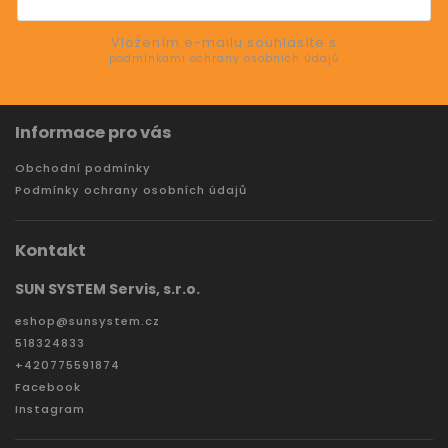
SE
Vložením e-mailu souhlasíte s
podmínkami ochrany osobních údajů
Informace pro vás
Obchodní podmínky
Podmínky ochrany osobních údajů
Kontakt
SUN SYSTEM Servis, s.r.o.
eshop
@
sunsystem.cz
518324833
+420775591874
Facebook
Instagram