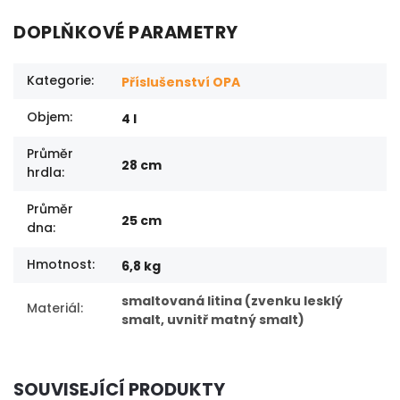
DOPLŇKOVÉ PARAMETRY
Kategorie
:
Příslušenství OPA
Objem
:
4 l
Průměr
28 cm
hrdla
:
Průměr
25 cm
dna
:
Hmotnost
:
6,8 kg
smaltovaná litina (zvenku lesklý
Materiál
:
smalt, uvnitř matný smalt)
SOUVISEJÍCÍ PRODUKTY