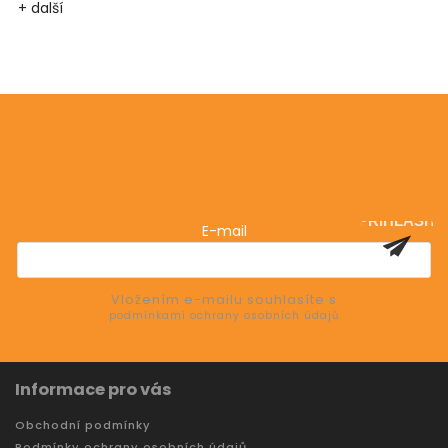
+ další
Odebírat newsletter
Vložte svůj e-mail a my vám budeme zasílat informace
o nových produktech na našem e-shopu.
PŘIHLÁSIT
E-mail
SE
Vložením e-mailu souhlasíte s
podmínkami ochrany osobních údajů
Informace pro vás
Obchodní podmínky
Podmínky ochrany osobních údajů