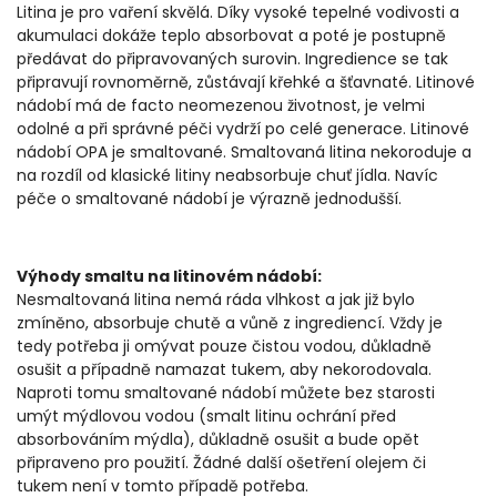
Litina je pro vaření skvělá. Díky vysoké tepelné vodivosti a
akumulaci dokáže teplo absorbovat a poté je postupně
předávat do připravovaných surovin. Ingredience se tak
připravují rovnoměrně, zůstávají křehké a šťavnaté. Litinové
nádobí má de facto neomezenou životnost, je velmi
odolné a při správné péči vydrží po celé generace. Litinové
nádobí OPA je smaltované. Smaltovaná litina nekoroduje a
na rozdíl od klasické litiny neabsorbuje chuť jídla. Navíc
péče o smaltované nádobí je výrazně jednodušší.
Výhody smaltu na litinovém nádobí:
Nesmaltovaná litina nemá ráda vlhkost a jak již bylo
zmíněno, absorbuje chutě a vůně z ingrediencí. Vždy je
tedy potřeba ji omývat pouze čistou vodou, důkladně
osušit a případně namazat tukem, aby nekorodovala.
Naproti tomu smaltované nádobí můžete bez starosti
umýt mýdlovou vodou (smalt litinu ochrání před
absorbováním mýdla), důkladně osušit a bude opět
připraveno pro použití. Žádné další ošetření olejem či
tukem není v tomto případě potřeba.