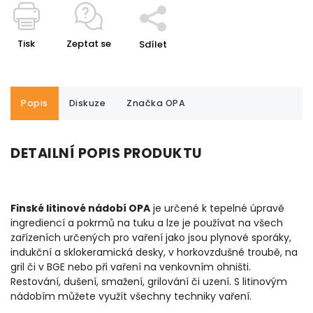
Tisk
Zeptat se
Sdílet
Popis
Diskuze
Značka
OPA
DETAILNÍ POPIS PRODUKTU
Finské litinové nádobí OPA
je určené k tepelné úpravě
ingrediencí a pokrmů na tuku a lze je používat na všech
zařízeních určených pro vaření jako jsou plynové sporáky,
indukční a sklokeramická desky, v horkovzdušné troubě, na
gril či v BGE nebo při vaření na venkovním ohništi.
Restování, dušení, smažení, grilování či uzení. S litinovým
nádobím můžete využít všechny techniky vaření.