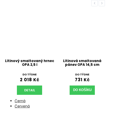
Previous
Next
c
Litinový smaltovaný hrnec
Litinová smaltovaná
OPA 2,5 l
pánev OPA 14,5 cm
DO TÝDNE
DO TÝDNE
2 018 Kč
731 Kč
DETAIL
DO KOŠÍKU
Černá
Červená