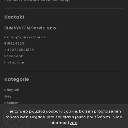
Kontakt
SUN SYSTEM Servis, s.r.o.
eshop
@
sunsystem.cz
518324833
+420775591874
Facebook
Instagram
Kategorie
Nábytek
Grily
Doplňky
Zahradní domky a boxy
Tento web používá soubory cookie. Dalším procházením
Značky
tohoto webu vyjadřujete souhlas s jejich používáním.. Více
informací
zde
.